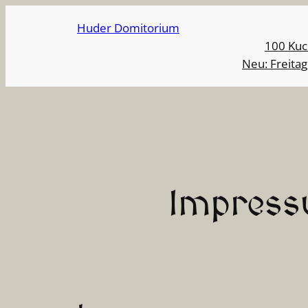
Zum
Huder Domitorium
Inhalt
100 Kuc
springen
Neu: Freita
Impress