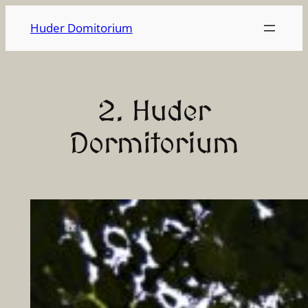
Zum
Huder Domitorium
Inhalt
springen
2. Huder
Dormitorium